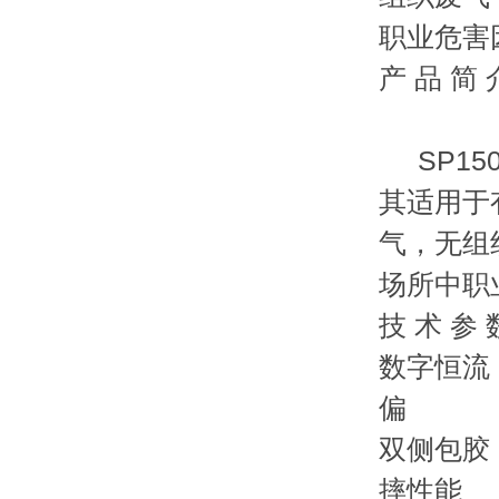
职业危害
产 品 简 
SP15
其适用于
气
场所中职业
技 术 参 
数字恒流
偏
双侧包胶
摔性能